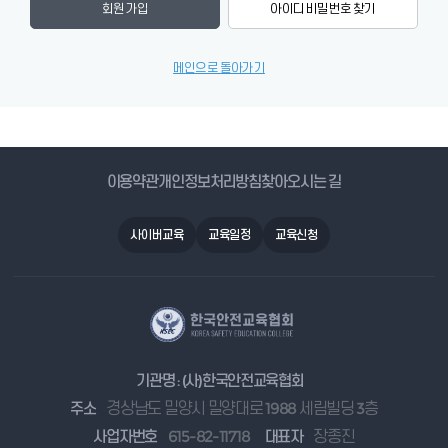
회원 가입
아이디 비밀번호 찾기
메인으로 돌아가기
이용약관
개인정보처리방침
찾아오시는 길
사이버교육
교육일정
교육신청
기관명 : (사)한국안전교육협회
주소
경상남도 밀양시 밀양대로 1988 세림빌딩 3층
사업자번호
615-82-11718
대표자
장종진