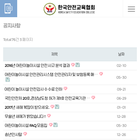
공지사항
Total 76건
3 페이지
제목
날짜
2016년 어린이놀이시설 안전사고 분석 결과
02-10
어린이놀이시설 안전관리시스템 안전관리자 및 보험등록 매…
05-30
⁠어린이 놀이시설 안전검사 수수료 인하
09-21
국민안전처 20호,경상남도청 허가 제1호 안전교육기관 …
06-29
2017년 새해 복많이 받으세요.
01-01
무술년 새해가 밝았습니다 !
12-28
어린이놀이시설 FAQ 모음집
05-30
송년인사말
12-26