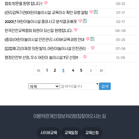
협회 방문을 환영 합니다 !
06-25
(관리감독기관)어린이놀이시설 교육이수 확인 요령 알림
07-17
2020년 어린이놀이시설 중대사고 분석결과 배포
02-17
한국안전교육협회 회원이 되신걸 환영합니다.
08-08
(중요) 어린이놀이시설 안전관리 사이버교육과정 안내
05-25
[입법예고] 이재정 의원 발의, 어린이놀이시설 안전관리…
07-08
행정안전부 선정, 우수 어린이 놀이시설 7곳 선정!!…
12-09
1
2
3
4
5
게시물 검색
이용약관
개인정보처리방침
찾아오시는 길
사이버교육
교육일정
교육신청