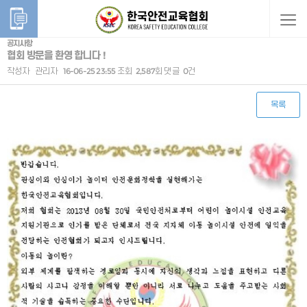
공지사항
협회 방문을 환영 합니다 !
작성자
관리자
16-06-25 23:55
조회
2,587회
댓글
0건
목록
본문