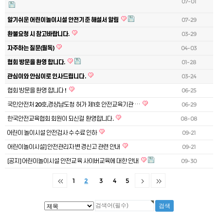
07-01
알기쉬운 어린이놀이시설 안전기준 해설서 알림
07-29
환불요청 시 참고바랍니다.
03-29
자주하는 질문(필독)
04-03
협회 방문을 환영 합니다.
01-28
관심이와 안심이로 인사드립니다.
03-24
협회 방문을 환영 합니다 !
06-25
국민안전처 20호,경상남도청 허가 제1호 안전교육기관 …
06-29
한국안전교육협회 회원이 되신걸 환영합니다.
08-08
⁠어린이 놀이시설 안전검사 수수료 인하
09-21
어린이놀이시설] 안전관리자 변경신고 관련 안내
09-21
[공지] 어린이놀이시설 안전교육 사이버교육에 대한 안내
09-30
1
2
3
4
5
게시물 검색