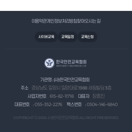
이용약관
개인정보처리방침
찾아오시는 길
사이버교육
교육일정
교육신청
기관명 : (사)한국안전교육협회
주소
경상남도 밀양시 밀양대로 1988 세림빌딩 3층
사업자번호
615-82-11718
대표자
장종진
대표번호
: 055-352-2276
팩스번호
: 0504-146-6840
COPYRIGHT ⓒ 2024. (사)한국안전교육협회 ALL RIGHT PRESERVED.