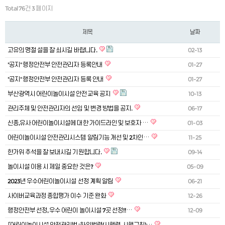
Total 76건
3 페이지
제목
날짜
고유의 명절 설을 잘 쇠시길 바랍니다.
02-13
"공지" 행정안전부 안전관리자 등록안내
01-27
"공지" 행정안전부 안전관리자 등록 안내
01-27
부산광역시 어린이놀이시설 안전교육 공지
10-13
관리주체 및 안전관리자의 선임 및 변경 방법을 공지.
06-17
신종,유사 어린이놀이시설에 대한 가이드라인 및 보호자 …
01-03
어린이놀이시설 안전관리시스템 알림기능 개선 및 2차인…
11-25
한가위 추석을 잘 보내시길 기원합니다.
09-14
놀이시설 이용 시 제일 중요한 것은?
05-09
2023년 우수어린이놀이시설 선정 계획 알림
06-21
사이버교육과정 종합평가 이수 기준 완화
12-26
행정안전부 선정, 우수 어린이 놀이시설 7곳 선정!!…
12-09
「어린이놀이시설 안전관리법」하위법령(시행령, 시행규칙)…