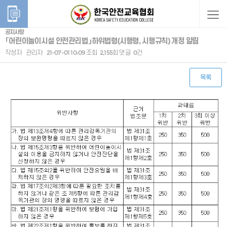
공지사항
「어린이놀이시설 안전관리법」하위법령(시행령, 시행규칙) 개정 알림
작성자
관리자
21-07-01 10:09
조회
2,155회
댓글
0건
목록
본문