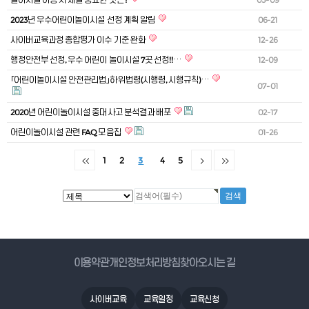
2023년 우수어린이놀이시설 선정 계획 알림
06-21
사이버교육과정 종합평가 이수 기준 완화
12-26
행정안전부 선정, 우수 어린이 놀이시설 7곳 선정!!…
12-09
「어린이놀이시설 안전관리법」하위법령(시행령, 시행규칙)…
07-01
2020년 어린이놀이시설 중대사고 분석결과 배포
02-17
어린이놀이시설 관련 FAQ 모음집
01-26
1
2
3
4
5
게시물 검색
이용약관
개인정보처리방침
찾아오시는 길
사이버교육
교육일정
교육신청