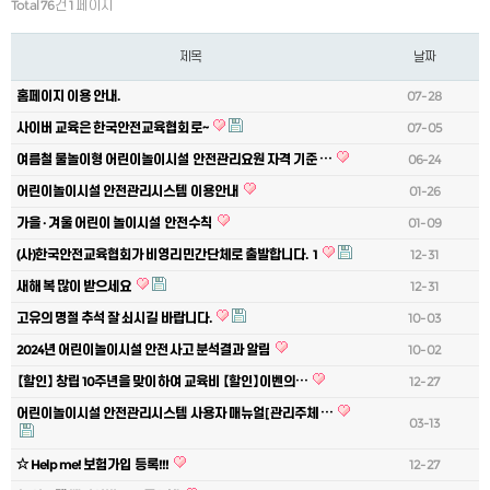
Total 76건
1 페이지
제목
날짜
홈페이지 이용 안내.
07-28
사이버 교육은 한국안전교육협회로~
07-05
여름철 물놀이형 어린이놀이시설 안전관리요원 자격 기준 …
06-24
어린이놀이시설 안전관리시스템 이용안내
01-26
가을 · 겨울 어린이 놀이시설 안전수칙
01-09
(사)한국안전교육협회가 비영리민간단체로 출발합니다.
1
12-31
새해 복 많이 받으세요
12-31
고유의 명절 추석 잘 쇠시길 바랍니다.
10-03
2024년 어린이놀이시설 안전사고 분석결과 알림
10-02
【할인】 창립 10주년을 맞이하여 교육비 【할인】이벤의…
12-27
어린이놀이시설 안전관리시스템 사용자 매뉴얼[ 관리주체 …
03-13
☆ Help me! 보험가입 등록!!!
12-27